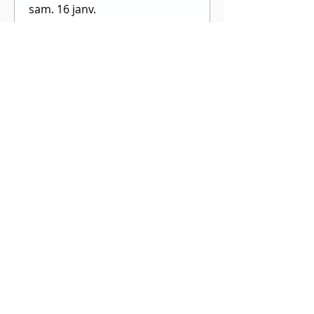
sam. 16 janv.
Plus d'infos
!! ANNULÉ !! K-Run 2026
dim. 20 juin
Plus d'infos