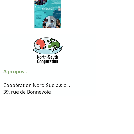
A propos :
Coopération Nord-Sud a.s.b.l.
​39, rue de Bonnevoie
L-1260 Luxembourg
R.C.S. Luxembourg F8775
Contact
:
+352 621 730 899